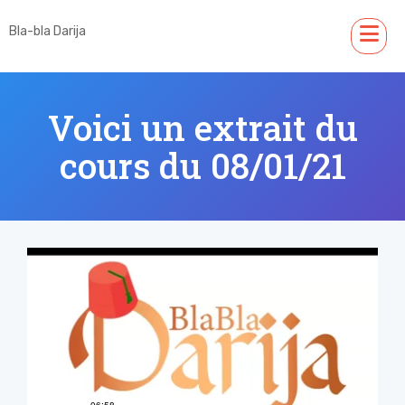
Bla-bla Darija
Voici un extrait du
cours du 08/01/21